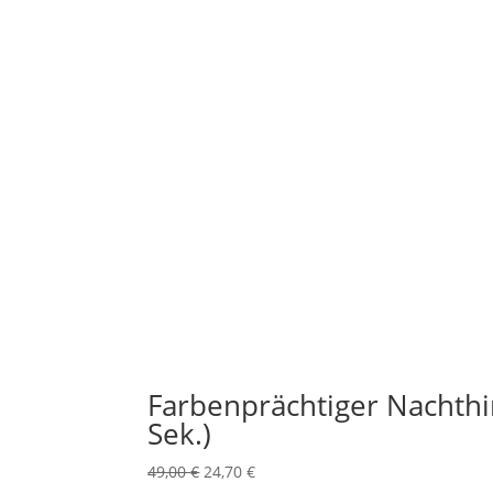
Farbenprächtiger Nachthi
Sek.)
Ursprünglicher
Aktueller
49,00
€
24,70
€