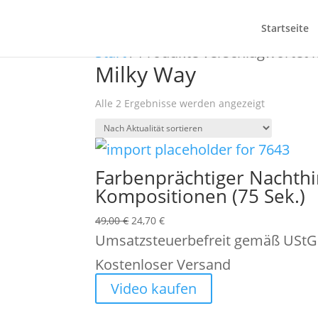
Angebot!
Angebot!
Startseite
Start
/ Produkte verschlagwortet 
Milky Way
Nach
Alle 2 Ergebnisse werden angezeigt
Aktualität
sortiert
Farbenprächtiger Nachth
Kompositionen (75 Sek.)
Ursprünglicher
Aktueller
49,00
€
24,70
€
Preis
Preis
Umsatzsteuerbefreit gemäß UStG
war:
ist:
Kostenloser Versand
49,00 €
24,70 €.
Video kaufen