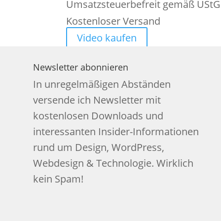
Preis
Preis
Umsatzsteuerbefreit gemäß UStG
war:
ist:
Kostenloser Versand
49,00 €
24,70 €.
Video kaufen
Newsletter abonnieren
In unregelmäßigen Abständen
versende ich Newsletter mit
kostenlosen Downloads und
interessanten Insider-Informationen
rund um Design, WordPress,
Webdesign & Technologie. Wirklich
kein Spam!