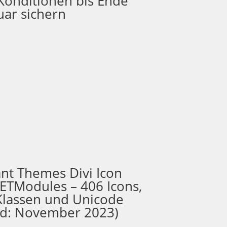
Konditionen bis Ende
uar sichern
ant Themes Divi Icon
 ETModules – 406 Icons,
Klassen und Unicode
nd: November 2023)