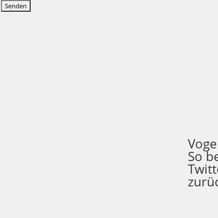
Voge
So b
Twit
zurüc