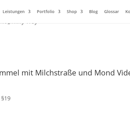
Leistungen
Portfolio
Shop
Blog
Glossar
Ko
mit „Milky Way“
immel mit Milchstraße und Mond Vid
 §19