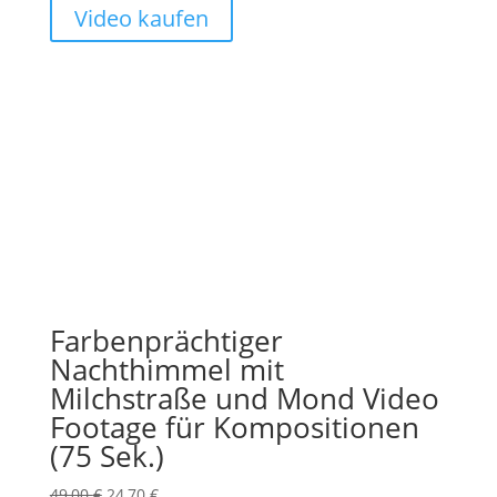
99,00 €
24,75 €.
Video kaufen
Farbenprächtiger
Nachthimmel mit
Milchstraße und Mond Video
Footage für Kompositionen
(75 Sek.)
Ursprünglicher
Aktueller
49,00
€
24,70
€