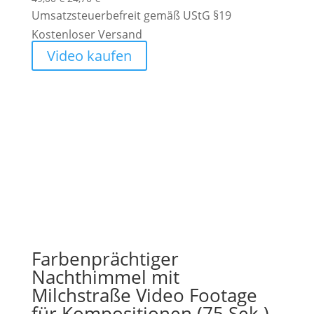
Preis
Preis
Umsatzsteuerbefreit gemäß UStG §19
war:
ist:
Kostenloser Versand
49,00 €
24,70 €.
Video kaufen
Farbenprächtiger
Nachthimmel mit
Milchstraße Video Footage
für Kompositionen (75 Sek.)