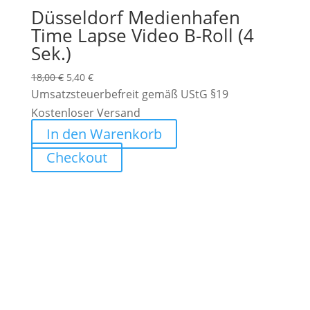
Düsseldorf Medienhafen
Time Lapse Video B-Roll (4
Sek.)
Ursprünglicher
Aktueller
18,00
€
5,40
€
Preis
Preis
Umsatzsteuerbefreit gemäß UStG §19
war:
ist:
Kostenloser Versand
18,00 €
5,40 €.
In den Warenkorb
Checkout