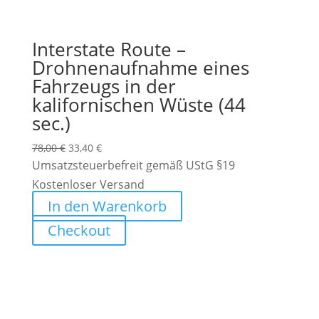
Interstate Route –
Drohnenaufnahme eines
Fahrzeugs in der
kalifornischen Wüste (44
sec.)
Ursprünglicher
Aktueller
78,00
€
33,40
€
Preis
Preis
Umsatzsteuerbefreit gemäß UStG §19
war:
ist:
Kostenloser Versand
78,00 €
33,40 €.
In den Warenkorb
Checkout