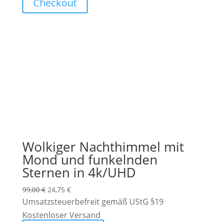
Checkout
Wolkiger Nachthimmel mit
Mond und funkelnden
Sternen in 4k/UHD
Ursprünglicher
Aktueller
99,00
€
24,75
€
Preis
Preis
Umsatzsteuerbefreit gemäß UStG §19
war:
ist:
Kostenloser Versand