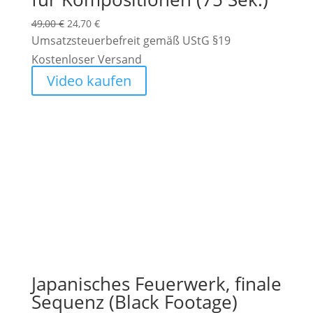
Ursprünglicher
Aktueller
49,00
€
24,70
€
Preis
Preis
Umsatzsteuerbefreit gemäß UStG §19
war:
ist:
Kostenloser Versand
49,00 €
24,70 €.
Video kaufen
Japanisches Feuerwerk, finale
Sequenz (Black Footage)