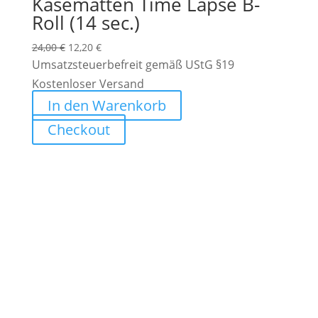
Kasematten Time Lapse B-
Roll (14 sec.)
Ursprünglicher
Aktueller
24,00
€
12,20
€
Preis
Preis
Umsatzsteuerbefreit gemäß UStG §19
war:
ist:
Kostenloser Versand
24,00 €
12,20 €.
In den Warenkorb
Checkout