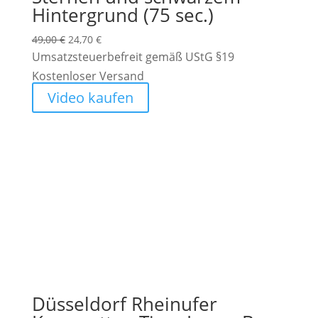
Hintergrund (75 sec.)
Ursprünglicher
Aktueller
49,00
€
24,70
€
Preis
Preis
Umsatzsteuerbefreit gemäß UStG §19
war:
ist:
Kostenloser Versand
49,00 €
24,70 €.
Video kaufen
Düsseldorf Rheinufer