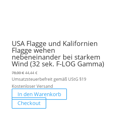
USA Flagge und Kalifornien
Flagge wehen
nebeneinander bei starkem
Wind (32 sek. F-LOG Gamma)
Ursprünglicher
Aktueller
78,00
€
44,44
€
Preis
Preis
Umsatzsteuerbefreit gemäß UStG §19
war:
ist:
Kostenloser Versand
78,00 €
44,44 €.
In den Warenkorb
Checkout