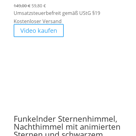
Ursprünglicher
Aktueller
149,00
€
59,80
€
Preis
Preis
Umsatzsteuerbefreit gemäß UStG §19
war:
ist:
Kostenloser Versand
149,00 €
59,80 €.
Video kaufen
Funkelnder Sternenhimmel,
Nachthimmel mit animierten
Sternen und schwarzem