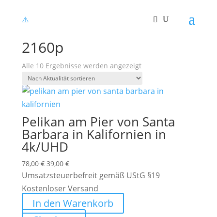
Angebot!
Angebot!
Angebot!
Angebot!
Angebot!
Angebot!
Angebot!
Angebot!
Angebot!
Angebot!
Start
/ Produkte verschlagwortet mit „2160p“
2160p
Nach
Alle 10 Ergebnisse werden angezeigt
Aktualität
sortiert
Pelikan am Pier von Santa
Barbara in Kalifornien in
4k/UHD
Ursprünglicher
Aktueller
78,00
€
39,00
€
Preis
Preis
Umsatzsteuerbefreit gemäß UStG §19
war:
ist:
Kostenloser Versand
78,00 €
39,00 €.
In den Warenkorb